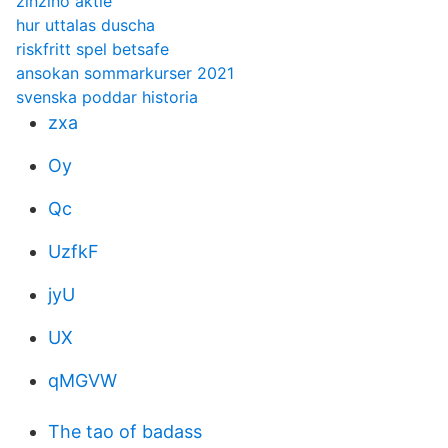
zinzino aktie
hur uttalas duscha
riskfritt spel betsafe
ansokan sommarkurser 2021
svenska poddar historia
zxa
Oy
Qc
UzfkF
jyU
UX
qMGVW
The tao of badass