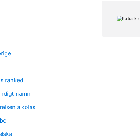
erige
as ranked
tändigt namn
relsen alkolas
mbo
elska