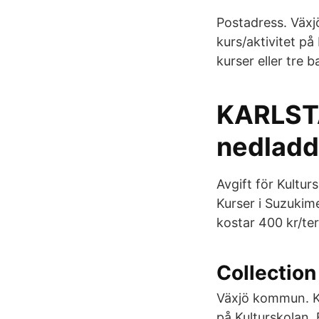
Postadress. Växj
kurs/aktivitet på
kurser eller tre b
KARLST
nedladd
Avgift för Kultu
Kurser i Suzukime
kostar 400 kr/te
Collection
Växjö kommun. Ku
på Kulturskolan. 