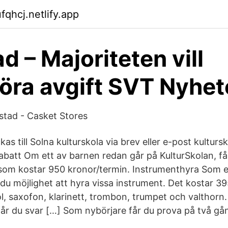
fqhcj.netlify.app
d – Majoriteten vill
föra avgift SVT Nyhet
lstad - Casket Stores
kas till Solna kulturskola via brev eller e-post kultur
abatt Om ett av barnen redan går på KulturSkolan, f
som kostar 950 kronor/termin. Instrumenthyra Som e
du möjlighet att hyra vissa instrument. Det kostar 3
fiol, saxofon, klarinett, trombon, trumpet och valthorn.
får du svar […] Som nybörjare får du prova på två gån