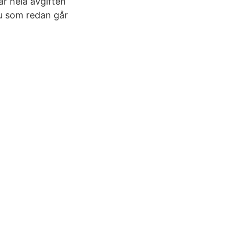
ar hela avgiften
Du som redan går