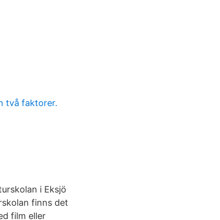
 två faktorer.
turskolan i Eksjö
rskolan finns det
d film eller