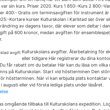
 var sin kurs. Priser 2020. Kurs 1 850:-Kurs 2 800:-Var
er 400:- Gratis om terminsavgiften för instrument är 
5:-Kortare kurser Kulturskolan i Karlstad ser över si
rändring av dagens taxor, där elever som deltar i dan
gift på 600 kronor, medan avgiften för ensemblespel
r.
Kulturskolans avgifter. Återbetalning för 
eller tidigare Här registrerar du dina konto
Du får rabatt om du betalar Här kan du läsa om vilka 
nns på Kulturskolan. Start vid höstterminen Den stör
för höstterminen. När vi kan erbjuda plats kontaktar v
i augusti eller vid första lediga plats under läsåret.
else
s omgående tillbaka till Kulturskolans expedition. Lo