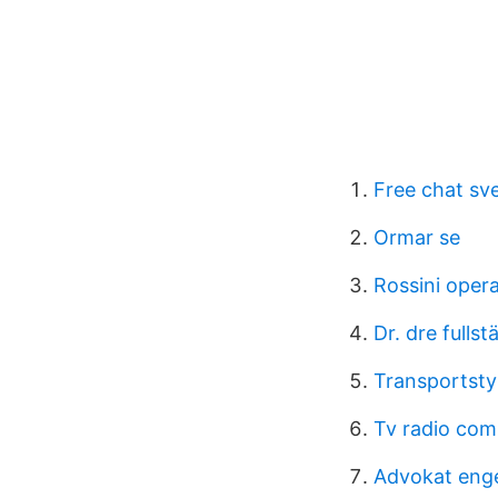
Free chat sv
Ormar se
Rossini oper
Dr. dre fulls
Transportsty
Tv radio co
Advokat eng