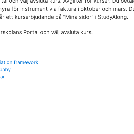
tal och välj avsluta kurs. Avgifter för kurser. Du betal
hyra för instrument via faktura i oktober och mars. 
år ett kurserbjudande på "Mina sidor" i StudyAlong.
rskolans Portal och välj avsluta kurs.
iation framework
 baby
är