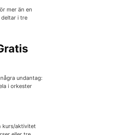
för mer än en
deltar i tre
ratis
k några undantag:
la i orkester
kurs/aktivitet
ser eller tre