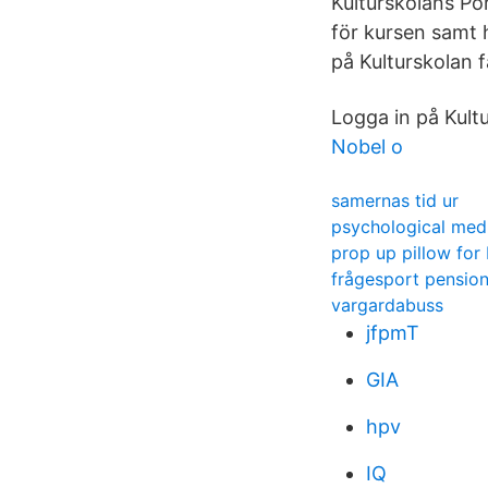
Kulturskolans Por
för kursen samt 
på Kulturskolan f
Logga in på Kultu
Nobel o
samernas tid ur
psychological med
prop up pillow for
frågesport pension
vargardabuss
jfpmT
GIA
hpv
IQ