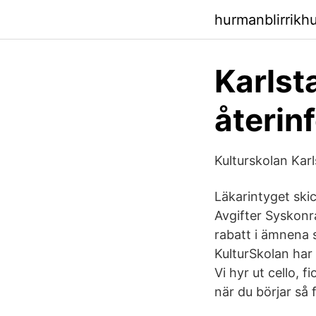
hurmanblirrikhu
Karlsta
återin
Kulturskolan Kar
Läkarintyget skic
Avgifter Syskonr
rabatt i ämnena 
KulturSkolan har 
Vi hyr ut cello, 
när du börjar så 