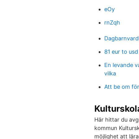
eOy
rnZqh
Dagbarnvard
81 eur to usd
En levande va
vilka
Att be om för
Kulturskol
Här hittar du avg
kommun Kulturskol
möjlighet att lär