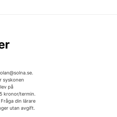
er
skolan@solna.se.
år syskonen
lev på
95 kronor/termin.
 Fråga din lärare
ger utan avgift.